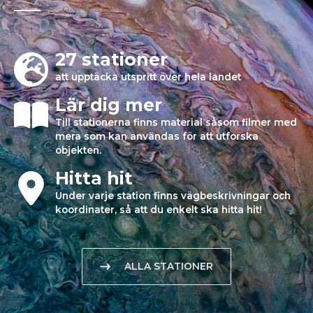
Bild: NASA
27 stationer
att upptäcka utspritt över hela landet
Lär dig mer
Till stationerna finns material såsom filmer med
mera som kan användas för att utforska
objekten.
Hitta hit
Under varje station finns vägbeskrivningar och
koordinater, så att du enkelt ska hitta hit!
ALLA STATIONER