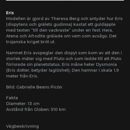
Eris
Modellen är gjord av Theresa Berg och antyder hur Eris
(dispytens och grälets gudinna) kastat ett guldäpple
med texten ”till den vackraste” under en fest. Hera,
Atena och Afrodite grälade om vem som avsågs. Det
trojanska kriget bröt ut.
Namnet Eris avspeglar den dispyt som kom av att den i
storlek mäter sig med Pluto och som ledde till att Pluto
förlorade sin planetstatus. Eris måne heter Dysmonia
(Eris dotter; betyder laglöshet). Den hamnar i skala 1,9
meter från Eris.
Bild: Gabrielle Beans Picón
Fakta
Diameter: 13 cm
Avstånd från Globen: 510 km
Vägbeskrivning